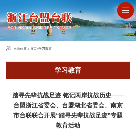
当前位置：
首页
>
学习教育
学习教育
踏寻先辈抗战足迹 铭记两岸抗战历史——
台盟浙江省委会、台盟湖北省委会、南京
市台联联合开展“踏寻先辈抗战足迹”专题
教育活动