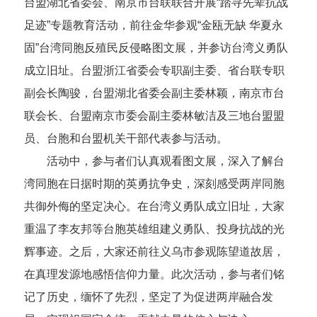
台盟湖北省委会、南京市台联联合开展“踏寻先辈抗战
足迹”专题教育活动，前往金华参观“金瓯无缺 华夏永
固”台湾同胞反殖民反侵略图文展，并参访台湾义勇队
成立旧址。台盟浙江省委会专职副主委、省台联专职
副会长陶骏，台盟湖北省委会副主委林颖，南京市台
联会长、台盟南京市委会副主委林敏洁及三地台盟盟
员、台胞和台盟机关干部代表参与活动。
活动中，参与者们认真观看图文展，深入了解台
湾同胞在日据时期的英勇抗争史，深刻感受两岸同胞
共御外侮的坚定决心。在台湾义勇队成立旧址，大家
重温了李友邦等台胞英雄组建义勇队、投身抗战的光
辉事迹。之后，大家还前往义乌市参观陈望道故居，
在真理发源地感悟信仰力量。此次活动，参与者们铭
记了历史，缅怀了先烈，坚定了为促进两岸融合发