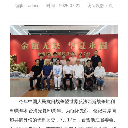
编辑：admin
时间：2025-07-21
访问次数：
次
今年中国人民抗日战争暨世界反法西斯战争胜利
80周年和台湾光复80周年。为缅怀先烈，铭记两岸同
胞共御外侮的光辉历史，7月17日，台盟浙江省委会、