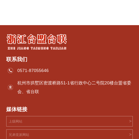
联系我们
0571-87055646
杭州市拱墅区密渡桥路51-1省行政中心二号院20楼台盟省委
会、省台联
媒体链接
>
上级网站
>
兄弟党派网站