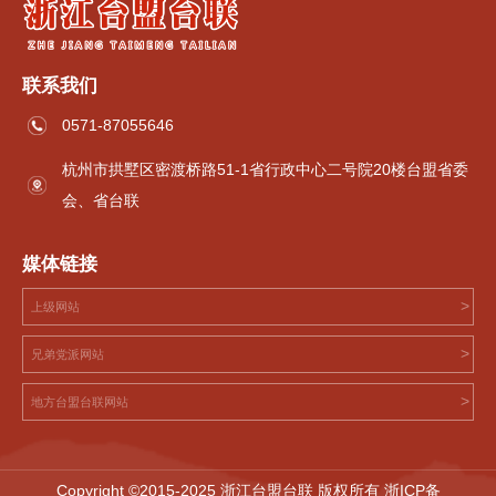
联系我们
0571-87055646
杭州市拱墅区密渡桥路51-1省行政中心二号院20楼台盟省委
会、省台联
媒体链接
>
上级网站
>
兄弟党派网站
>
地方台盟台联网站
Copyright ©2015-2025 浙江台盟台联 版权所有
浙ICP备