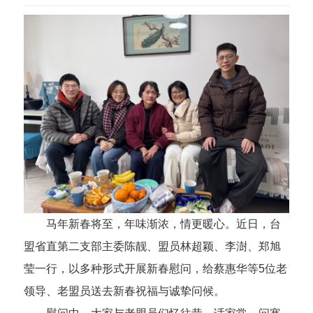
马年新春将至，年味渐浓，情更暖心。近日，台
盟省直第二支部主委陈靓、盟员林超颖、李澍、郑旭
莹一行，以多种形式开展新春慰问，给蔡惠华等5位老
领导、老盟员送去新春祝福与诚挚问候。