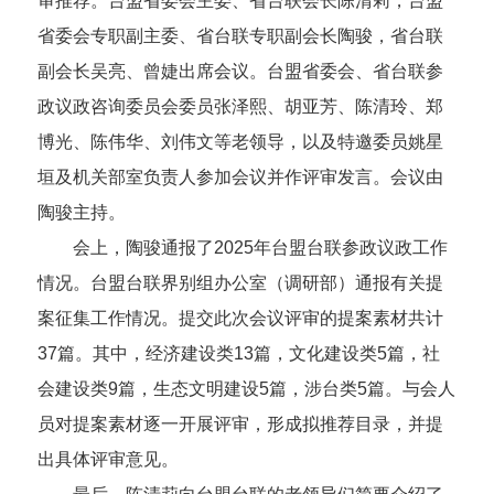
审推荐。台盟省委会主委、省台联会长陈清莉，台盟
省委会专职副主委、省台联专职副会长陶骏，省台联
副会长吴亮、曾婕出席会议。台盟省委会、省台联参
政议政咨询委员会委员张泽熙、胡亚芳、陈清玲、郑
博光、陈伟华、刘伟文等老领导，以及特邀委员姚星
垣及机关部室负责人参加会议并作评审发言。会议由
陶骏主持。
会上，陶骏通报了2025年台盟台联参政议政工作
情况。台盟台联界别组办公室（调研部）通报有关提
案征集工作情况。提交此次会议评审的提案素材共计
37篇。其中，经济建设类13篇，文化建设类5篇，社
会建设类9篇，生态文明建设5篇，涉台类5篇。与会人
员对提案素材逐一开展评审，形成拟推荐目录，并提
出具体评审意见。