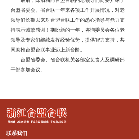
最后，陈清莉向台盟台联的老领导们简要介绍了
台盟省委会、省台联一年来各项工作开展情况，对老
领导们长期以来对台盟台联工作的悉心指导与鼎力支
持表示诚挚感谢！期盼新的一年，咨询委员会各位老
领导及专家们继续发挥经验优势，提供智力支持，共
同助推台盟台联事业迈上新台阶。
台盟省委会、省台联机关各部室负责人及调研部
干部参加会议。
联系我们