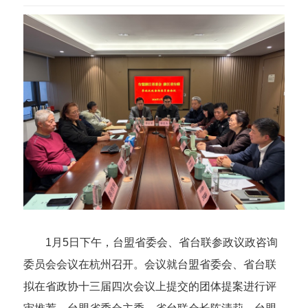
1月5日下午，台盟省委会、省台联参政议政咨询
委员会会议在杭州召开。会议就台盟省委会、省台联
拟在省政协十三届四次会议上提交的团体提案进行评