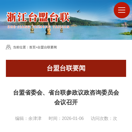
当前位置：
首页
>
台盟台联要闻
台盟台联要闻
台盟省委会、省台联参政议政咨询委员会
会议召开
编辑：余津津
时间：2026-01-06
访问次数：
次