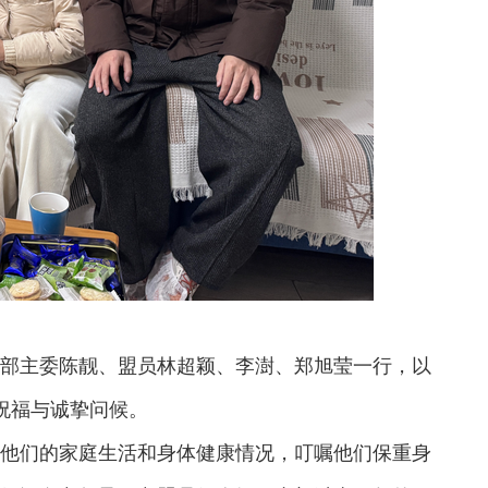
支部主委陈靓、盟员林超颖、李澍、郑旭莹一行，以
祝福与诚挚问候。
问他们的家庭生活和身体健康情况，叮嘱他们保重身