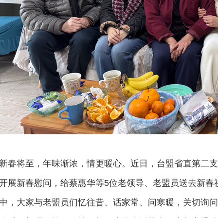
新春将至，年味渐浓，情更暖心。近日，台盟省直第二
开展新春慰问，给蔡惠华等5位老领导、老盟员送去新春
中，大家与老盟员们忆往昔、话家常、问寒暖，关切询