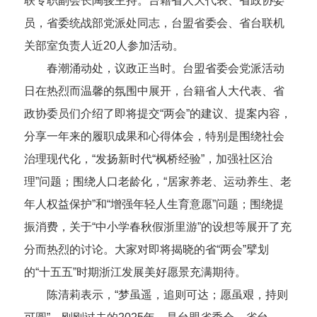
联专职副会长陶骏主持。台籍省人大代表、省政协委
员，省委统战部党派处同志，台盟省委会、省台联机
关部室负责人近20人参加活动。
春潮涌动处，议政正当时。台盟省委会党派活动
日在热烈而温馨的氛围中展开，台籍省人大代表、省
政协委员们介绍了即将提交“两会”的建议、提案内容，
分享一年来的履职成果和心得体会，特别是围绕社会
治理现代化，“发扬新时代“枫桥经验”，加强社区治
理”问题；围绕人口老龄化，“居家养老、运动养生、老
年人权益保护”和“增强年轻人生育意愿”问题；围绕提
振消费，关于“中小学春秋假浙里游”的设想等展开了充
分而热烈的讨论。大家对即将揭晓的省“两会”擘划
的“十五五”时期浙江发展美好愿景充满期待。
陈清莉表示，“梦虽遥，追则可达；愿虽艰，持则