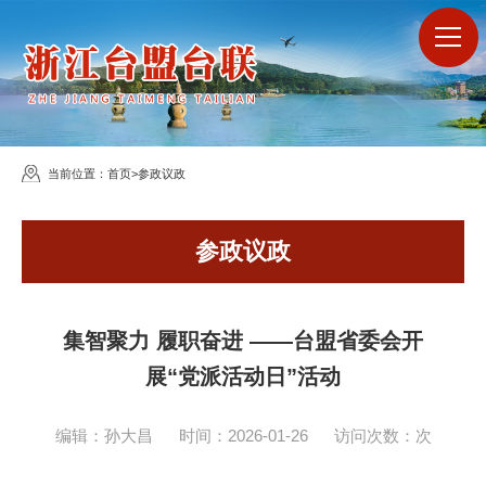
当前位置：
首页
>
参政议政
参政议政
集智聚力 履职奋进 ——台盟省委会开
展“党派活动日”活动
编辑：孙大昌
时间：2026-01-26
访问次数：
次